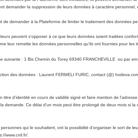
uvent demander la suppression de leurs données à caractère personnel,
peuvent de demander à la Plateforme de limiter le traitement des donnée
lisateurs peuvent s’opposer à ce que leurs données soient traitées co
teforme leur remette les données personnelles qu'ils ont fournies pour le
esse suivante : 1 Bis Chemin du Torey 69340 FRANCHEVILLE ou par ema
ction des données : Laurent FERMELI FURIC, contact (@) hodeva.com, qu
tre d’identité en cours de validité signé et faire mention de l’adresse
e la demande. Ce délai d'un mois peut être prolongé de deux mois si 
personnes qui le souhaitent, ont la possibilité d’organiser le sort de l
://www.cnil.fr/.